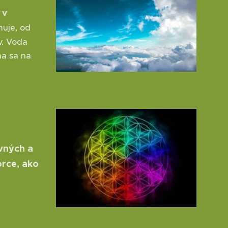
 v
uje, od
v. Voda
ňa sa na
vných a
rce, ako