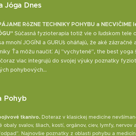
a Jóga Dnes
PÁJAME RôZNE TECHNIKY POHYBU a NECVIČIME l
JÓGU"
Súčasná fyzioterapia totiž vie o ľudskom tel
 sa mnohí JOGÍNI a GURU´s oháňajú, že aké zázračné 
hniky Ťa môžu naučiť. Aj "vychytené", the best yoga 
čoraz viac integrujú do svojej výuky poznatky fyziot
ých pohybových...
 a Pohyb
pojivové tkanivo.
Doteraz v klasickej medicíne nevšíman
obaly svalov, šliach, kostí, orgánov, ciev, lymfy, nervov 
 "odpad". Najnovšie poznatky z oblasti pohybu a medicí