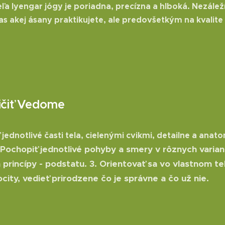
eľa Iyengar jógy je poriadna, precízna a hlboká. Nezáleží
s akej ásany praktikujete, ale predovšetkým na kvalite
ičiť Vedome
ť jednotlivé časti tela, cielenými cvikmi, detailne a anat
 Pochopiť jednotlivé pohyby a smery v rôznych varia
h princípy - podstatu.
3. Orientovať sa vo vlastnom te
city, vedieť prirodzene čo je správne a čo
už nie.