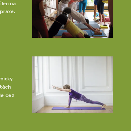
 len na
 praxe.
omicky
ntách
le cez