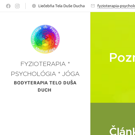
Liečebňa Tela Duše Ducha
fyzioterapia-psycho
Pozn
FYZIOTERAPIA *
PSYCHOLÓGIA * JÓGA
*
BODYTERAPIA TELO DUŠA
DUCH
Člán