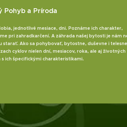
ý Pohyb a Príroda
bia, jednotlivé mesiace, dni. Poznáme ich charakter,
me pri zahradkarčení. A záhrada našej bytosti je nám 
u starať. Ako sa pohybovať, bytostne, duševne i telesne
zach cyklov nielen dní, mesiacov, roka, ale aj životných
s ich špecifickými charakteristikami.