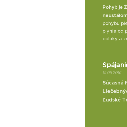
Pohyb je Ž
neustálo
pohybu pie
plynie od 
oblaky a z
Spájan
15.05.2016
Súčasná 
Liečebný
Ľudské Te