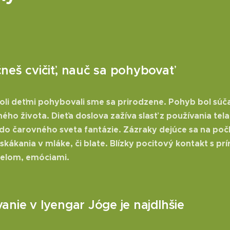
neš cvičiť, nauč sa pohybovať
li deťmi pohybovali sme sa prirodzene. Pohyb bol súč
ho života. Dieťa doslova zažíva slasť z používania tela 
o čarovného sveta fantázie. Zázraky dejúce sa na poč
skákania v mláke, či blate. Blízky pocitový kontakt s pr
telom, emóciami.
anie v Iyengar Jóge je najdlhšie