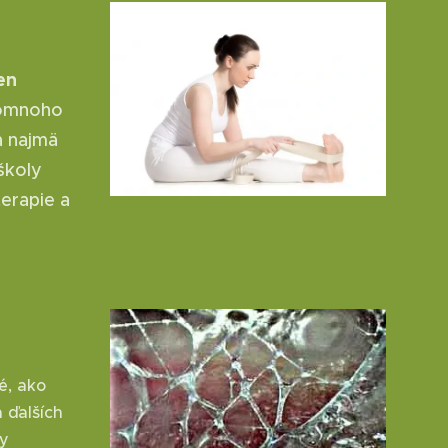
en
e omnoho
a najmä
školy
erapie a
é, ako
a ďalších
ny