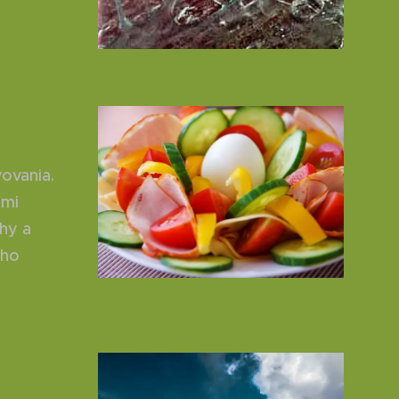
ovania.
ymi
hy a
ého