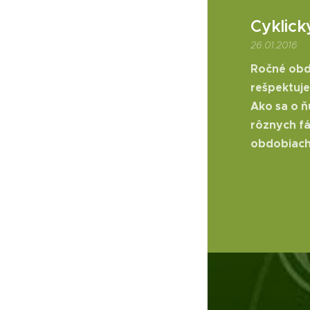
Cyklick
26.01.2016
Ročné obdo
rešpektuje
Ako sa o ň
rôznych fá
obdobiach 