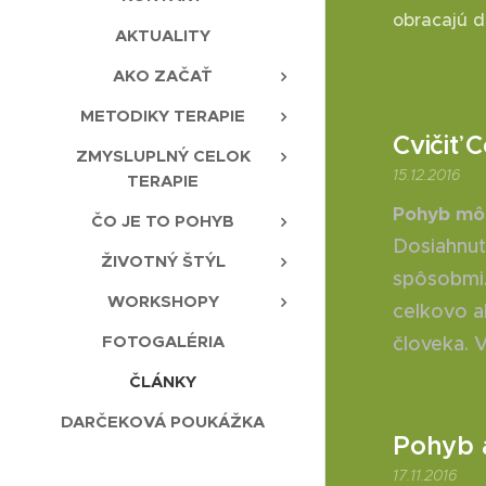
obracajú d
AKTUALITY
AKO ZAČAŤ
METODIKY TERAPIE
Cvičiť C
ZMYSLUPLNÝ CELOK
15.12.2016
TERAPIE
Pohyb môž
ČO JE TO POHYB
Dosiahnu
ŽIVOTNÝ ŠTÝL
spôsobmi.
WORKSHOPY
celkovo a
FOTOGALÉRIA
človeka. 
ČLÁNKY
DARČEKOVÁ POUKÁŽKA
Pohyb 
17.11.2016