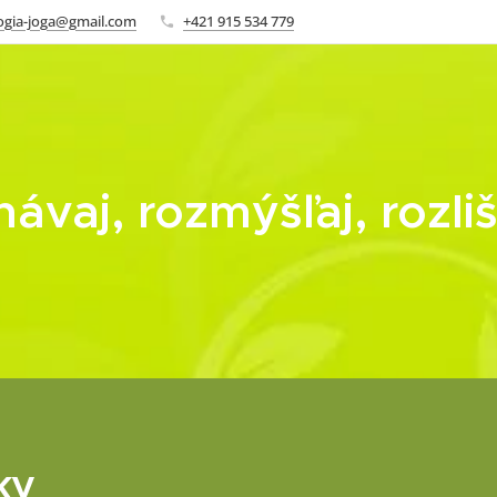
logia-joga@gmail.com
+421 915 534 779
ávaj, rozmýšľaj, rozliš
ky