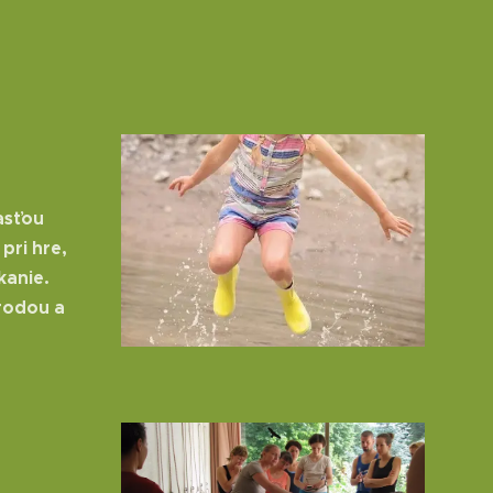
asťou
pri hre,
kanie.
írodou a