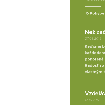
O Pohybe
Než zač
27.09.2018
Keď sme bo
každodenné
ponorené d
Radosť zo 
vlastným 
Vzdeláv
17.10.2017