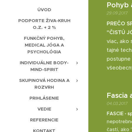
Pohyb 
ÚVOD
29.09.2017
PODPORTE ŽIVA-KRUH
PREČO S
O.Z. + 2 %
"ČISTÚ 
FUNKČNÝ POHYB,
viac, ako
MEDICAL JÓGA A
tajné tec
PSYCHOLÓGIA
postupne 
INDIVIDUÁLNE BODY-
všeobecn
MIND-SPIRIT
SKUPINOVÁ HODINA A
ROZVRH
Fascia
PRIHLÁSENIE
04.03.2017
VEDIE
FASCIE - s
REFERENCIE
nepotrebné 
častí, ako
KONTAKT