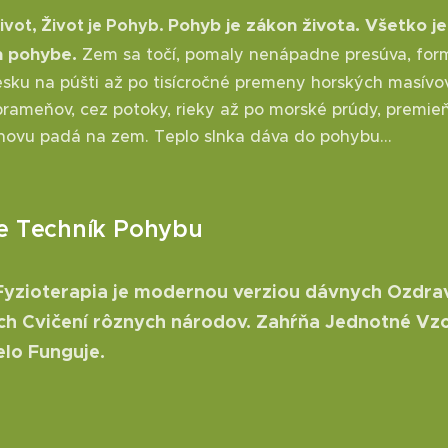
Pohyb je zákon života. Všetko je
ivot, Život je Pohyb.
m pohybe.
Zem sa točí, pomaly nenápadne presúva, form
sku na púšti až po tisícročné premeny horských masívo
prameňov, cez potoky, rieky až po morské prúdy, premie
novu padá na zem. Teplo slnka dáva do pohybu...
ie Techník Pohybu
Fyzioterapia je modernou verziou dávnych Ozdra
ch Cvičení rôznych národov. Zahŕňa Jednotné Vzo
lo Funguje.