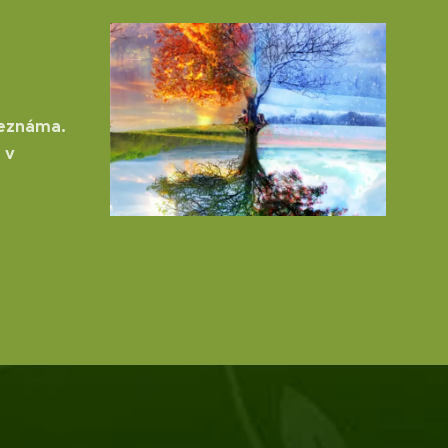
neznáma.
 v