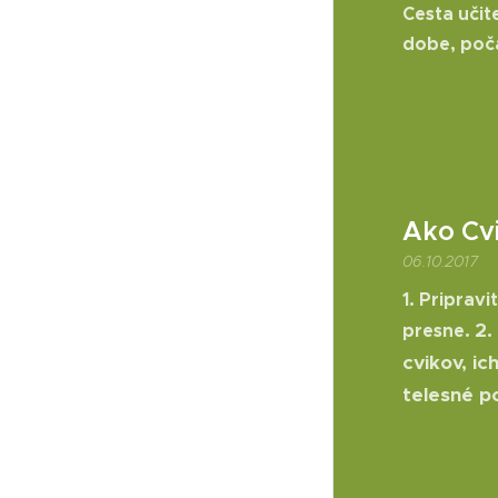
Cesta učit
dobe, poča
Ako Cv
06.10.2017
1. Pripravi
2.
presne.
cvikov,
ic
telesné po