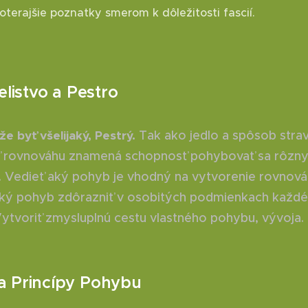
oterajšie poznatky smerom k dôležitosti fascií.
elistvo a Pestro
e byť všelijaký, Pestrý.
Tak ako jedlo a spôsob strav
ť rovnováhu znamená schopnosť pohybovať sa rôzn
 Vedieť aký pohyb je vhodný na vytvorenie rovnová
ký pohyb zdôrazniť v osobitých podmienkach každ
Vytvoriť zmysluplnú cestu vlastného pohybu, vývoja.
a Princípy Pohybu