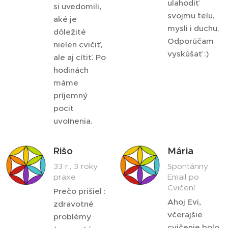
ulahodiť
si uvedomili,
svojmu telu,
aké je
mysli i duchu.
dôležité
Odporúčam
nielen cvičiť,
vyskúšať :)
ale aj cítiť. Po
hodinách
máme
príjemný
pocit
uvoľnenia.
Rišo
Mária
33 r., 3 roky
Spontánny
praxe
Email po
Cvičení
Prečo prišiel :
Ahoj Evi,
zdravotné
včerajšie
problémy
cvičenie bolo