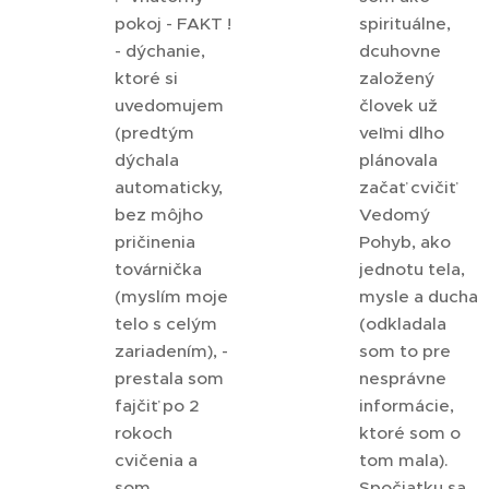
pokoj - FAKT !
spirituálne,
- dýchanie,
dcuhovne
ktoré si
založený
uvedomujem
človek už
(predtým
veľmi dlho
dýchala
plánovala
automaticky,
začať cvičiť
bez môjho
Vedomý
pričinenia
Pohyb, ako
továrnička
jednotu tela,
(myslím moje
mysle a ducha
telo s celým
(odkladala
zariadením), -
som to pre
prestala som
nesprávne
fajčiť po 2
informácie,
rokoch
ktoré som o
cvičenia a
tom mala).
som
Spočiatku sa