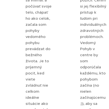
sa vnímať a
pozícií. Cenim
počúvať svoje
si jej flexibilný
telo, chápať
prístup k
ho ako celok,
ľuďom pri
začala som
individuálnych
pohyby
zdravotných
vedomého
problémoch.
pohybu
Vedomý
prevádzat do
Pohyb v
bežného
centre by
života. Je to
som
príjemný
odporúčala
pocit, ked
každému, kto
viete
pohybom
zvládnuť nie
začína (no
celkom
nielen
ideálne
začínajúcemu
situácie ako
;)), aby sa