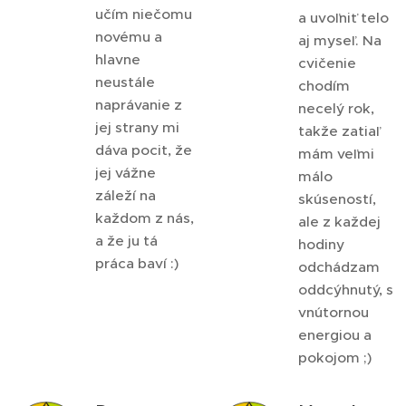
učím niečomu
a uvoľniť telo
novému a
aj myseľ. Na
hlavne
cvičenie
neustále
chodím
naprávanie z
necelý rok,
jej strany mi
takže zatiaľ
dáva pocit, že
mám veľmi
jej vážne
málo
záleží na
skúseností,
každom z nás,
ale z každej
a že ju tá
hodiny
práca baví :)
odchádzam
oddcýhnutý, s
vnútornou
energiou a
pokojom ;)