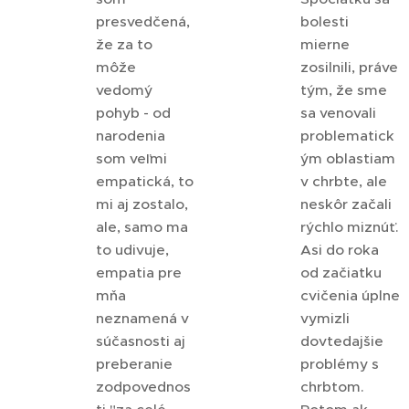
presvedčená,
bolesti
že za to
mierne
môže
zosilnili, práve
vedomý
tým, že sme
pohyb - od
sa venovali
narodenia
problematick
som veľmi
ým oblastiam
empatická, to
v chrbte, ale
mi aj zostalo,
neskôr začali
ale, samo ma
rýchlo miznúť.
to udivuje,
Asi do roka
empatia pre
od začiatku
mňa
cvičenia úplne
neznamená v
vymizli
súčasnosti aj
dovtedajšie
preberanie
problémy s
zodpovednos
chrbtom.