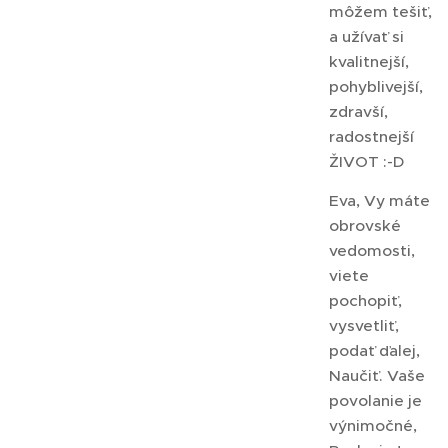
môžem tešiť,
a užívať si
kvalitnejší,
pohyblivejší,
zdravší,
radostnejší
ŽIVOT :-D
Eva, Vy máte
obrovské
vedomosti,
viete
pochopiť,
vysvetliť,
podať ďalej,
Naučiť. Vaše
povolanie je
výnimočné,