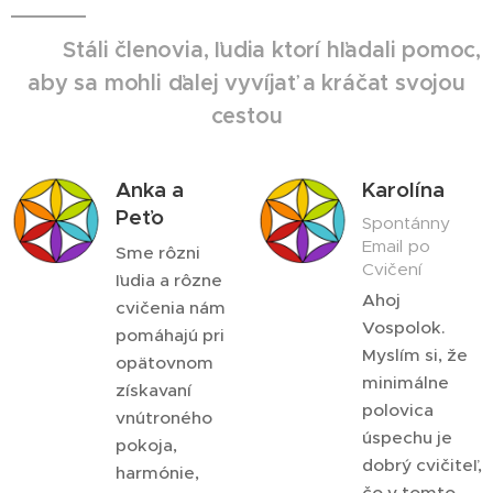
Stáli členovia, ľudia ktorí hľadali pomoc,
aby sa mohli ďalej vyvíjať a kráčat svojou
cestou
Anka a
Karolína
Peťo
Spontánny
Email po
Sme rôzni
Cvičení
ľudia a rôzne
Ahoj
cvičenia nám
Vospolok.
pomáhajú pri
Myslím si, že
opätovnom
minimálne
získavaní
polovica
vnútroného
úspechu je
pokoja,
dobrý cvičiteľ,
harmónie,
čo v tomto