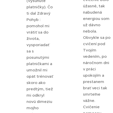
(vysunuté
úžasné, tak
platničky). Čo
nabudená
ti dal Zdravý
energiou som
Pohyb :
už dávno
pomohol mi
nebola.
vrátiť sa do
Obvykle sa po
života,
cvičení pod
vysporiadať
Tvojím
sa s
vedením, po
posunutými
náročnom dni
platničkami a
v práci
umožnil mi
upokojím a
opät trénovať
prestanem
skoro ako
brať veci tak
predtým, tiež
smrteľne
mi odkryl
vážne.
novú dimeziu
Cvičenie
mojho