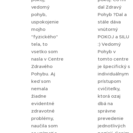
vedomý
dal Zdravý
pohyb,
Pohyb ?Dal a
uspokojenie
stále dáva
mojho
vnútorný
"fyzického"
POKOJ a SILU
tela, to
:) Vedomý
vsetko som
Pohyb v
nasla v Centre
tomto centre
Zdravého
je špecifický s
Pohybu. Aj
individuálnym
keď som
prístupom
nemala
cvičiteľky,
žiadne
ktorá ozaj
evidentné
dbá na
zdravotné
správne
problémy,
prevedenie
naučila som
jednotlivých