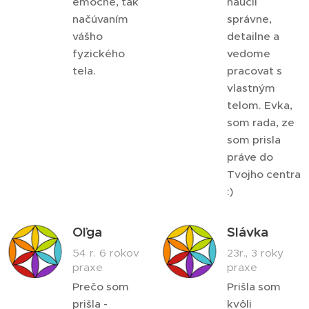
emočne, tak
naucil
načúvaním
správne,
vášho
detailne a
fyzického
vedome
tela.
pracovat s
vlastným
telom. Evka,
som rada, ze
som prisla
práve do
Tvojho centra
:)
Oľga
Slávka
54 r. 6 rokov
23r., 3 roky
praxe
praxe
Prečo som
Prišla som
prišla -
kvôli