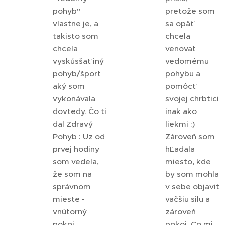
pohyb"
pretože som
vlastne je, a
sa opäť
takisto som
chcela
chcela
venovat
vyskúsšať iný
vedomému
pohyb/šport
pohybu a
aký som
pomôcť
vykonávala
svojej chrbtici
dovtedy. Čo ti
inak ako
dal Zdravý
liekmi :)
Pohyb : Uz od
Zároveň som
prvej hodiny
hĽadala
som vedela,
miesto, kde
že som na
by som mohla
správnom
v sebe objavit
mieste -
vačšiu silu a
vnútorný
zároveň
pokoj,
pokoj. Co mi