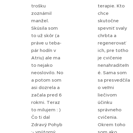
trošku
terapie. Kto
zoznámil
chce
manžel.
skutočne
Skúsila som
spevniť svaly
to už skôr (a
chrbta a
práve u teba-
regenerovať
pár hodín v
ich, pre totho
Atriu) ale ma
je cvičenie
to nejako
nenahraditeľn
neoslovilo. No
é. Sama som
a potom som
sa presvedčila
asi dozrela a
o veľmi
začala pred 6
liečivom
rokmi. Teraz
účinku
to milujem : )
správneho
Čo ti dal
cvičenia.
Zdravý Pohyb
Okrem toho
:- vnútorný
som ako