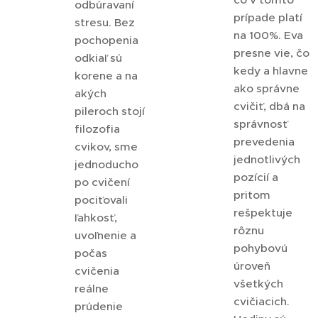
odbúravaní
prípade platí
stresu. Bez
na 100%. Eva
pochopenia
presne vie, čo
odkiaľ sú
kedy a hlavne
korene a na
ako správne
akých
cvičiť, dbá na
pileroch stojí
správnosť
filozofia
prevedenia
cvikov, sme
jednotlivých
jednoducho
pozícií a
po cvičení
pritom
pociťovali
rešpektuje
ľahkosť,
rôznu
uvoľnenie a
pohybovú
počas
úroveň
cvičenia
všetkých
reálne
cvičiacich.
prúdenie