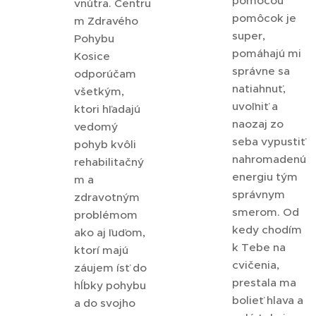
pomocou
vnútra. Centru
pomôcok je
m Zdravého
super,
Pohybu
pomáhajú mi
Kosice
správne sa
odporúčam
natiahnuť,
všetkým,
uvoľniť a
ktori hľadajú
naozaj zo
vedomý
seba vypustiť
pohyb kvôli
nahromadenú
rehabilitačný
energiu tým
m a
správnym
zdravotným
smerom. Od
problémom
kedy chodím
ako aj ľuďom,
k Tebe na
ktorí majú
cvičenia,
záujem ísť do
prestala ma
hĺbky pohybu
bolieť hlava a
a do svojho