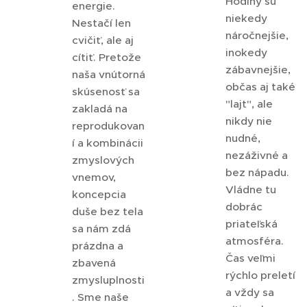
Hodiny sú
energie.
niekedy
Nestačí len
náročnejšie,
cvičiť, ale aj
inokedy
cítiť. Pretože
zábavnejšie,
naša vnútorná
občas aj také
skúsenosť sa
"lajt", ale
zakladá na
nikdy nie
reprodukovan
nudné,
í a kombinácii
nezáživné a
zmyslových
bez nápadu.
vnemov,
Vládne tu
koncepcia
dobrác
duše bez tela
priateľská
sa nám zdá
atmosféra.
prázdna a
Čas veľmi
zbavená
rýchlo preletí
zmysluplnosti
a vždy sa
. Sme naše