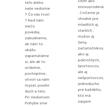
cítim ako
telo alebo
znovuzrodená
naše vedomie
. Cvičenie je
? Čo nás tvorí
vhodné pre
? Keď nám
mladších aj
niečo
starších ,
povedia,
mužov aj
zabudneme,
ženy,
ak nám to
začiatočníkov,
ukážu
ako aj
zapamätáme
pokročilých,
si, ale ak to
športovcov,
urobíme,
ale aj
pochopíme,
nešportovcov,
otvorí sa nám
jednoducho
myseľ, posilní
pre každého,
duch a telo.
kto má
Pri Vedomom
záujem
Pohybe sme