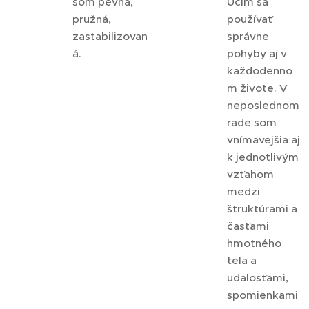
som pevná,
Učím sa
pružná,
používať
zastabilizovan
správne
á.
pohyby aj v
každodenno
m živote. V
neposlednom
rade som
vnímavejšia aj
k jednotlivým
vzťahom
medzi
štruktúrami a
časťami
hmotného
tela a
udalosťami,
spomienkami