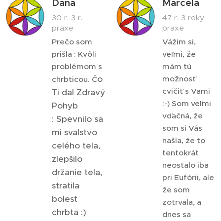
Dana
Marcela
30 r. 3 r.
47 r. 3 roky
praxe
praxe
Prečo som
Vážim si,
prišla : Kvôli
veľmi, že
problémom s
mám tú
o
možnosť
chrbticou. Č
cvičiť s Vami
Ti dal Zdravý
:-) Som veľmi
Pohyb
vďačná, že
:
Spevnilo sa
som si Vás
mi svalstvo
našla, že to
celého tela,
tentokrát
zlepšilo
neostalo iba
držanie tela,
pri Eufórii, ale
stratila
že som
bolest
zotrvala, a
chrbta :)
dnes sa