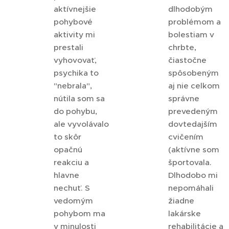
aktívnejšie
dlhodobým
pohybové
problémom a
aktivity mi
bolestiam v
prestali
chrbte,
vyhovovať,
čiastočne
psychika to
spôsobeným
"nebrala",
aj nie celkom
nútila som sa
správne
do pohybu,
prevedeným
ale vyvolávalo
dovtedajším
to skôr
cvičením
opačnú
(aktívne som
reakciu a
športovala.
hlavne
Dlhodobo mi
nechuť. S
nepomáhali
vedomým
žiadne
pohybom ma
lakárske
v minulosti
rehabilitácie a