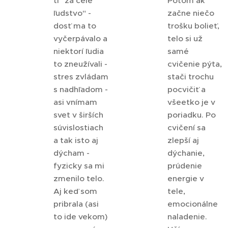
ti "za celé
Potom ak
ľudstvo" -
začne niečo
dosť ma to
trošku bolieť,
vyčerpávalo a
telo si už
niektorí ľudia
samé
to zneužívali -
cvičenie pýta,
stres zvládam
stači trochu
s nadhľadom -
pocvičiť a
asi vnímam
všeetko je v
svet v širších
poriadku. Po
súvislostiach
cvičení sa
a tak isto aj
zlepší aj
dýcham -
dýchanie,
fyzicky sa mi
prúdenie
zmenilo telo.
energie v
Aj keď som
tele,
pribrala (asi
emocionálne
to ide vekom)
naladenie.