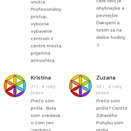
celé telo je
vnútra.
ohybnejšie a
Profesionálny
pevnejšie.
prístup,
Ďakujem a
výborne
teším sa na
vybavené
ďalšie hodiny
centrum v
:)
centre mesta,
príjemná
atmosféra.
Kristína
Zuzana
21 r., 4 roky
32 r., 4 roky
praxe
praxe
Prečo som
Prečo som
prišla : Bola
prišla? Centra
som zvedavá,
Zdravého
o čom ten
Pohybu som
"vedomý
prišla,