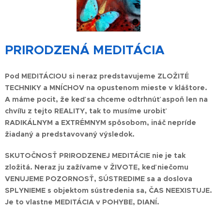
PRIRODZENÁ MEDITÁCIA
Pod MEDITÁCIOU si neraz predstavujeme ZLOŽITÉ
TECHNIKY a MNÍCHOV na opustenom mieste v kláštore.
A máme pocit, že keď sa chceme odtrhnúť aspoň len na
chvíľu z tejto REALITY, tak to musíme urobiť
RADIKÁLNYM a EXTRÉMNYM spôsobom, ináč nepríde
žiadaný a predstavovaný výsledok.
SKUTOČNOSŤ PRIRODZENEJ MEDITÁCIE nie je tak
zložitá. Neraz ju zažívame v ŽIVOTE, keď niečomu
VENUJEME POZORNOSŤ, SÚSTREDIME sa a doslova
SPLYNIEME s objektom sústredenia sa, ČAS NEEXISTUJE.
Je to vlastne MEDITÁCIA v POHYBE, DIANÍ.