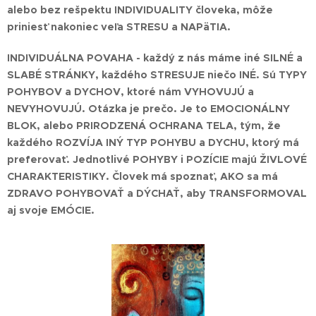
alebo bez rešpektu INDIVIDUALITY človeka, môže
priniesť nakoniec veľa STRESU a NAPäTIA.
INDIVIDUÁLNA POVAHA - každý z nás máme iné SILNÉ a
SLABÉ STRÁNKY, každého STRESUJE niečo INÉ.
Sú TYPY
POHYBOV a DYCHOV, ktoré nám VYHOVUJÚ a
NEVYHOVUJÚ. Otázka je prečo. Je to EMOCIONÁLNY
BLOK, alebo PRIRODZENÁ OCHRANA TELA, tým, že
každého ROZVÍJA INÝ TYP POHYBU a DYCHU, ktorý má
preferovať. Jednotlivé POHYBY i POZÍCIE majú ŽIVLOVÉ
CHARAKTERISTIKY.
Človek má spoznať, AKO sa má
ZDRAVO POHYBOVAŤ a DÝCHAŤ, aby TRANSFORMOVAL
aj svoje EMÓCIE.