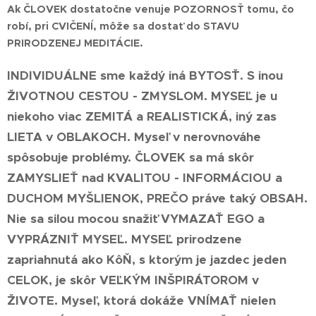
Ak ČLOVEK dostatočne venuje POZORNOSŤ tomu, čo
robí, pri CVIČENÍ, môže sa dostať do STAVU
PRIRODZENEJ MEDITÁCIE.
INDIVIDUÁLNE sme každý iná BYTOSŤ. S inou
ŽIVOTNOU CESTOU - ZMYSLOM.
MYSEĽ je u
niekoho viac ZEMITÁ a REALISTICKÁ, iný zas
LIETA v OBLAKOCH. Myseľ v nerovnováhe
spôsobuje problémy. ČLOVEK sa má skôr
ZAMYSLIEŤ nad KVALITOU - INFORMÁCIOU a
DUCHOM MYŠLIENOK, PREČO práve taký OBSAH.
Nie sa silou mocou snažiť VYMAZAŤ EGO a
VYPRÁZNIŤ MYSEĽ. MYSEĽ prirodzene
zapriahnutá ako KôŇ, s ktorým je jazdec jeden
CELOK, je skôr VEĽKÝM INŠPIRÁTOROM v
ŽIVOTE. Myseľ, ktorá dokáže VNÍMAŤ nielen