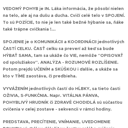
VEDOMÝ POHYB je IN. Láka informácia, že pôsobí nielen
na telo, ale aj na dušu a ducha. Cvičí celé telo v SPOJENÍ.
To sú POZÍCIE, to nie je len také bežné hýbanie sa, ňáke
také trápne cvičkania !...
SPOJENIE je o KOMUNIKÁCII a KOORDINÁCII jednotlivých
ČASTÍ CELKU.
ČASŤ celku sa preverí až keď sa bude
HÝBAŤ SAMA, tam sa ukáže čo VIE, nemôže "OPISOVAŤ
od spolužiakov". ANALÝZA - ROZUMOVÉ ROZLÍŠENIE.
Potom prejdú UČENÍM a SKÚŠKOU i ďalšie, a ukáže sa
kto v TÍME zaostáva, či predbieha.
VYVÁŽENÍM jednotlivých častí do HĹBKY, sa tieto časti
OŽIVIA, S-FUNKČNIA. Napr. VITÁLNA PÁNVA,
POHYBLIVÝ HRUDNÍK či ZDRAVÉ CHODIDLÁ
sú súčasťou
cvičenia v celej zostave - sekvencii v rámci hodiny.
PREDSTAVA, PRECÍTENIE, VNÍMANIE, UVEDOMENIE