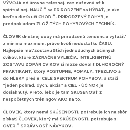
VÝVOJA od úrovne telesnej, cez duševnú až k
spirituálnej. NAUČIŤ sa PRIRODZENE sa HÝBAŤ, je ako
keď sa dieťa učí CHODIŤ. PRIRODZENÝ POHYB je
predpokladom ZLOŽITÝCH POHYBOVÝCH TECHNÍK.
ČLOVEK dnešnej doby má prirodzenú tendenciu vyťažiť
z minima maximum, práve kvôli nedostatku ČASU.
Najlepšie mať zostavu 5tich jednoduchých účinných
cvikov, ktoré ZÁZRAČNE VYLIEČIA. INTELIGENTNÚ
ZOSTAVU ZOPÁR CVIKOV si môže dovoliť DLHOROČNÝ
PRAKTIKANT, ktorý POSTUPNE, POMALY, TPEZLIVO a
do HĹBKY prešiel CELÉ SPEKTRUM POHYBOV, a stači
"jeden pohľad, dych, akcia" a CIEĽ - ÚČINOK je
dosiahnutý. Preto, lebo je tam SKÚSENOSŤ z
nespočetných tréningov AKO na to.
ČLOVEK, ktorý nemá SKÚSENOSTI, potrebuje ich najskôr
získať. ČLOVEK, ktorý má SKÚSENOSTI, potrebuje si
OVERIŤ SPRÁVNOSŤ NÁVYKOV.