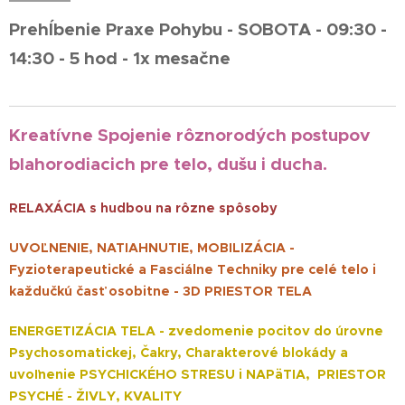
Prehĺbenie Praxe Pohybu - SOBOTA - 09:30 -
14:30 - 5 hod - 1x mesačne
Kreatívne Spojenie rôznorodých postupov
blahorodiacich pre telo, dušu i ducha.
RELAXÁCIA s hudbou na rôzne spôsoby
UVOĽNENIE, NATIAHNUTIE, MOBILIZÁCIA -
Fyzioterapeutické a Fasciálne Techniky pre celé telo i
každučkú časť osobitne - 3D PRIESTOR TELA
ENERGETIZÁCIA TELA - zvedomenie pocitov do úrovne
Psychosomatickej, Čakry, Charakterové blokády a
uvoľnenie PSYCHICKÉHO STRESU i NAPäTIA, PRIESTOR
PSYCHÉ - ŽIVLY, KVALITY