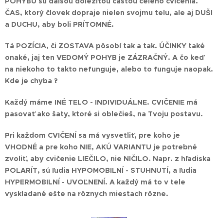
POHYBU
sú ďalšou dôležitou časťou celého cvičenia.
ČAS, ktorý človek dopraje nielen svojmu telu, ale aj DUŠI
a DUCHU, aby boli PRÍTOMNÉ.
Tá POZÍCIA, či ZOSTAVA pôsobí tak a tak. ÚČINKY také
onaké, jaj ten VEDOMÝ POHYB je ZÁZRAČNÝ. A čo keď
na niekoho to takto nefunguje, alebo to funguje naopak.
Kde je chyba ?
Každý máme INÉ TELO - INDIVIDUÁLNE. CVIČENIE má
pasovať ako šaty, ktoré si oblečieš, na Tvoju postavu.
Pri každom CVIČENÍ sa má vysvetliť, pre koho je
VHODNÉ a pre koho NIE, AKÚ VARIANTU je potrebné
zvoliť, aby cvičenie LIEČILO, nie NIČILO. Napr. z hľadiska
POLARÍT, sú ľudia HYPOMOBILNÍ - STUHNUTÍ, a ľudia
HYPERMOBILNÍ - UVOĽNENÍ. A každý má to v tele
vyskladané ešte na rôznych miestach rôzne.