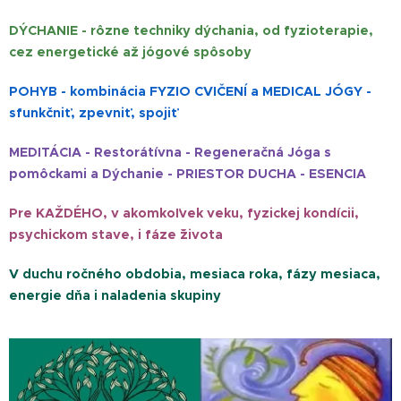
DÝCHANIE - rôzne techniky dýchania, od fyzioterapie,
cez energetické až jógové spôsoby
POHYB -
kombinácia FYZIO CVIČENÍ a MEDICAL JÓGY -
sfunkčniť, zpevniť, spojiť
MEDITÁCIA -
Restorátívna - Regeneračná Jóga s
pomôckami a Dýchanie - PRIESTOR DUCHA - ESENCIA
Pre KAŽDÉHO, v akomkoľvek veku, fyzickej kondícii,
psychickom stave, i fáze ˇživota
V duchu ročného obdobia, mesiaca roka, fázy mesiaca,
energie dňa i naladenia skupiny