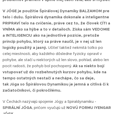
V JÓGE je použitie Špirálovej Dynamiky BALZAMOM pre
telo i dušu. Špirálová dynamika dokonale a inteligentne
PRIPRAVÍ telo na cvičenie, práve cez to, že človek CÍTI a
VNÍMA ako sa hýbe a to v detailoch. Získa sám VEDOMIE
a INTELIGENCIU ako na jednotlivé pozície, pretože
princíp pohybu, ktorý sa práve naučil, je v nej už len
logicky použitý a jasný.
Učiteľ taktiež nekmitá toľko po
celej miestnosti, aby každého dôsledne fyzicky opravil v
pohybe, ale stačí u niektorých už len slovo, pohľad, alebo len
pocit radosti, že pohyb bol pochopený.
Ak sa niekto bojí
vstupovať už do rozbehnutých kurzov pohybu, kde na
tempo ostatných nestačí a nechápe, čo sa deje,
tak Jóga so Špirálovou Dynamikou je jemná a citlivá či k
začiatočníkovi, či pokročilému.
V Čechách nazývajú spojenie Jógy a Spiraldynamiku -
SPIRÁLNÍ JÓGA
, pričom vyučujú už
NOVÚ FORMU IYENGAR
JÓGY
.