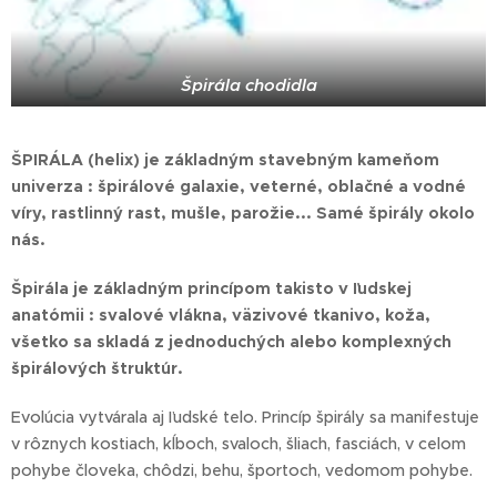
Špirála chodidla
ŠPIRÁLA (helix) je základným stavebným kameňom
univerza : špirálové galaxie, veterné, oblačné a vodné
víry, rastlinný rast, mušle, parožie... Samé špirály okolo
nás.
Špirála je základným princípom takisto v ľudskej
anatómii : svalové vlákna, väzivové tkanivo, koža,
všetko sa skladá z jednoduchých alebo komplexných
špirálových štruktúr.
Evolúcia vytvárala aj ľudské telo. Princíp špirály sa manifestuje
v rôznych kostiach, kĺboch, svaloch, šliach, fasciách, v celom
pohybe človeka, chôdzi, behu, športoch, vedomom pohybe.