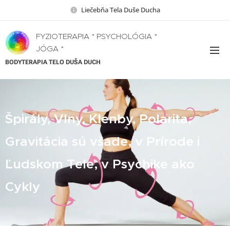
Liečebňa Tela Duše Ducha
FYZIOTERAPIA * PSYCHOLÓGIA *
JÓGA *
BODYTERAPIA TELO DUŠA DUCH
Špirály, Vlny, Klenby, Polarita,
Gravitácia sú všade, v Prírode i
Ľudskom Tele, v Psychike ako
Cykly