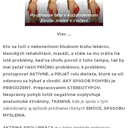
Používanie tela v každodennom
živote, nielen v cvičení
Viac ...
Kto sa točí v nekonečnom bludnom kruhu lekárov,
klasických rehabilitácií, masáží, a stále sa mu vrátia tie
isté problémy, keď na chvíľu povolí z toho tempa, tak by
mal začať riešiť PRÍČINU problémov, k problému
pristupovať AKTÍVNE, a PRIJAŤ rolu dieťaťa, ktoré sa učí
odznovu sa hýbať a chodiť. AKÝ SPôSOB POHYBU je
PRIRODZENÝ. Prepracovaním STEREOTYPOV.
Nesprávny pohyb totiž negatívne ovplyvňuje
anatomické štruktúry,
TKANIVÁ
, kde je spolu s tým
zakódovaný aj spôsob prežívania rôznych
EMÓCIÍ, SPôSOBU
MYSLENIA.
AKTÍVNA SPOLUPRÁCA
je v tejto metóde polovicou