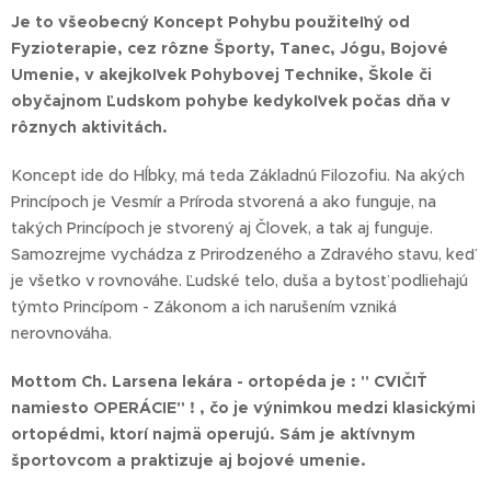
Je to všeobecný Koncept Pohybu použiteľný od
Fyzioterapie, cez rôzne Športy, Tanec, Jógu, Bojové
Umenie, v akejkoľvek Pohybovej Technike, Škole či
obyčajnom Ľudskom pohybe kedykoľvek počas dňa v
rôznych aktivitách.
Koncept ide do Hĺbky, má teda Základnú Filozofiu. Na akých
Princípoch je Vesmír a Príroda stvorená a ako funguje, na
takých Princípoch je stvorený aj Človek, a tak aj funguje.
Samozrejme vychádza z Prirodzeného a Zdravého stavu, keď
je všetko v rovnováhe. Ľudské telo, duša a bytosť podliehajú
týmto Princípom - Zákonom a ich narušením vzniká
nerovnováha.
Mottom Ch. Larsena lekára - ortopéda je : " CVIČIŤ
namiesto OPERÁCIE" ! , čo je výnimkou medzi klasickými
ortopédmi, ktorí najmä operujú. Sám je aktívnym
športovcom a praktizuje aj bojové umenie.