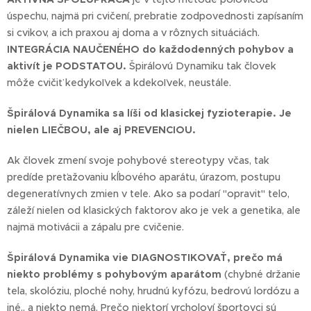
úspechu, najmä pri cvičení, prebratie zodpovednosti zapísaním
si cvikov, a ich praxou aj doma a v rôznych situáciách.
INTEGRÁCIA NAUČENÉHO do každodenných pohybov a
aktivít je PODSTATOU.
Špirálovú Dynamiku tak človek
môže cvičiť kedykoľvek a kdekoľvek, neustále.
Špirálová Dynamika sa líši od klasickej fyzioterapie. Je
nielen LIEČBOU, ale aj PREVENCIOU.
Ak človek zmení svoje pohybové stereotypy včas, tak
predíde preťažovaniu kĺbového aparátu, úrazom, postupu
degeneratívnych zmien v tele. Ako sa podarí "opraviť" telo,
záleží nielen od klasických faktorov ako je vek a genetika, ale
najmä motivácii a zápalu pre cvičenie.
Špirálová Dynamika vie DIAGNOSTIKOVAŤ, prečo má
niekto problémy s pohybovým aparátom
(chybné držanie
tela, skolóziu, ploché nohy, hrudnú kyfózu, bedrovú lordózu a
iné., a niekto nemá. Prečo niektorí vrcholoví športovci sú