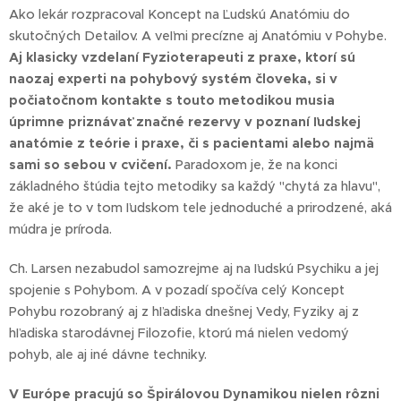
Ako lekár rozpracoval Koncept na Ľudskú Anatómiu do
skutočných Detailov. A veľmi precízne aj Anatómiu v Pohybe.
Aj klasicky vzdelaní Fyzioterapeuti z praxe, ktorí sú
naozaj experti na pohybový systém človeka, si v
počiatočnom kontakte s touto metodikou musia
úprimne priznávať značné rezervy v poznaní ľudskej
anatómie z teórie i praxe, či s pacientami alebo najmä
sami so sebou v cvičení.
Paradoxom je, že na konci
základného štúdia tejto metodiky sa každý "chytá za hlavu",
že aké je to v tom ľudskom tele jednoduché a prirodzené, aká
múdra je príroda.
Ch. Larsen nezabudol samozrejme aj na ľudskú Psychiku a jej
spojenie s Pohybom. A v pozadí spočíva celý Koncept
Pohybu rozobraný aj z hľadiska dnešnej Vedy, Fyziky aj z
hľadiska starodávnej Filozofie, ktorú má nielen vedomý
pohyb, ale aj iné dávne techniky.
V Európe pracujú so Špirálovou Dynamikou nielen rôzni