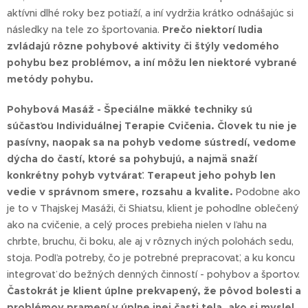
aktívni dlhé roky bez potiaží, a iní vydržia krátko odnášajúc si
následky na tele zo športovania.
Prečo niektorí ľudia
zvládajú rôzne pohybové aktivity či štýly vedomého
pohybu bez problémov, a iní môžu len niektoré vybrané
metódy pohybu.
Pohybová Masáž - Špeciálne mäkké techniky sú
súčasťou Individuálnej Terapie Cvičenia. Človek tu nie je
pasívny, naopak sa na pohyb vedome sústredí, vedome
dýcha do častí, ktoré sa pohybujú, a najmä snaží
konkrétny pohyb vytvárať
.
Terapeut jeho pohyb len
vedie v správnom smere, rozsahu a kvalite.
Podobne ako
je to v Thajskej Masáži, či Shiatsu, klient je pohodlne oblečený
ako na cvičenie, a celý proces prebieha nielen v ľahu na
chrbte, bruchu, či boku, ale aj v rôznych iných polohách sedu,
stoja. Podľa potreby, čo je potrebné prepracovať, a ku koncu
integrovať do bežných denných činností - pohybov a športov.
Častokrát je klient úplne prekvapený, že pôvod bolesti a
problémov pramení v úplne inej časti tela, ako si myslel.