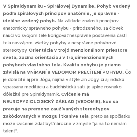
V Spiraldynamiku - Špirálovej Dynamike, Pohyb vedený
podľa špirálových princípov anatómie, je správne -
ideálne vedený pohyb.
Na základe znalosti princípov
anatomicky správneho pohybu - prirodzeného, sa človek
naučí vo svojom tele korigovať nesprávne postavenia častí
tela navzájom, všetky pohyby a nesprávne pohybové
stereotypy.
Orientácia v trojdimenzionálnom priestore
sveta, začína orientáciou v trojdimenzionálnych
pohyboch vlastného tela. Kvalita pohybu je priamo
závislá na VNÍMANÍ a VEDOMOM PRECÍTENÍ POHYBU.
Čo
je dôležité aj pre Jógu, najmä v štýle Jin Jógy, či aj indickú
vipassana meditáciu a buddhistickú sati, je úplne rovnako
dôležité pre Spiraldynamik.
Cvičenie má
NEUROFYZIOLOGICKÝ ZÁKLAD (VEDOMIE), kde sa
pracuje na premene zaužívaných stereotypov
zakódovaných v mozgu i tkanive tela
, preto sa spočiatku
môže cvičenie zdať byť náročné v zmysle "ja na to nemám
talent".