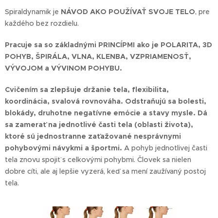
Spiraldynamik je
NÁVOD AKO POUŽÍVAŤ SVOJE TELO
, pre
každého bez rozdielu.
Pracuje sa so základnými PRINCÍPMI ako je POLARITA, 3D
POHYB, ŠPIRÁLA, VLNA, KLENBA, VZPRIAMENOSŤ,
VÝVOJOM a VÝVINOM POHYBU.
Cvičením sa zlepšuje držanie tela, flexibilita,
koordinácia, svalová rovnováha. Odstraňujú sa bolesti,
blokády, druhotne negatívne emócie a stavy mysle. Dá
sa zamerať na jednotlivé časti tela (oblasti života),
ktoré sú jednostranne zaťažované nesprávnymi
pohybovými návykmi a športmi.
A pohyb jednotlivej časti
tela znovu spojiť s celkovými pohybmi. Človek sa nielen
dobre cíti, ale aj lepšie vyzerá, keď sa mení zaužívaný postoj
tela.