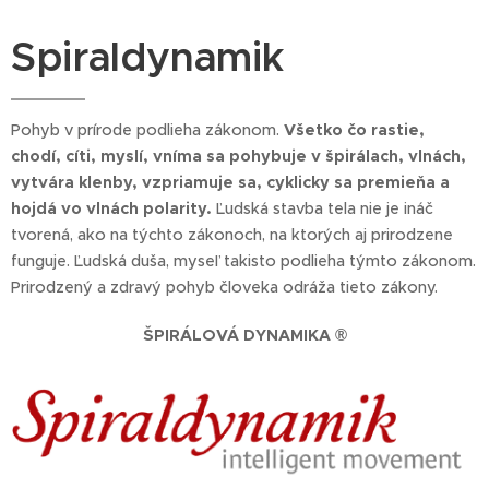
Spiraldynamik
Pohyb v prírode podlieha zákonom.
Všetko čo rastie,
chodí, cíti, myslí, vníma sa pohybuje v špirálach, vlnách,
vytvára klenby, vzpriamuje sa, cyklicky sa premieňa a
hojdá vo vlnách polarity.
Ľudská stavba tela nie je ináč
tvorená, ako na týchto zákonoch, na ktorých aj prirodzene
funguje. Ľudská duša, myseľ takisto podlieha týmto zákonom.
Prirodzený a zdravý pohyb človeka odráža tieto zákony.
ŠPIRÁLOVÁ DYNAMIKA
®