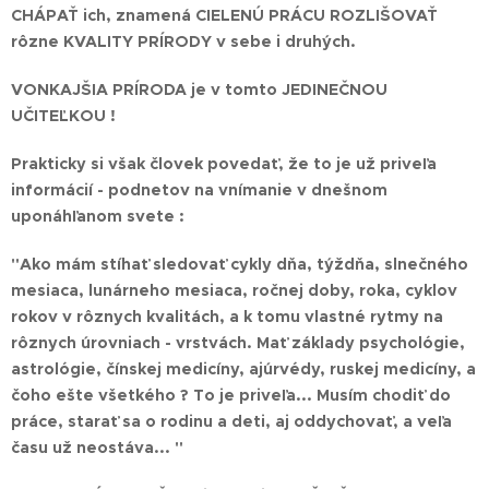
CHÁPAŤ ich, znamená CIELENÚ PRÁCU ROZLIŠOVAŤ
rôzne KVALITY PRÍRODY v sebe i druhých.
VONKAJŠIA PRÍRODA je v tomto JEDINEČNOU
UČITEĽKOU !
Prakticky si však človek povedať, že to je už priveľa
informácií - podnetov na vnímanie v dnešnom
uponáhľanom svete :
"Ako mám stíhať sledovať cykly dňa, týždňa, slnečného
mesiaca, lunárneho mesiaca, ročnej doby, roka, cyklov
rokov v rôznych kvalitách, a k tomu vlastné rytmy na
rôznych úrovniach - vrstvách. Mať základy psychológie,
astrológie, čínskej medicíny, ajúrvédy, ruskej medicíny, a
čoho ešte všetkého ? To je priveľa... Musím chodiť do
práce, starať sa o rodinu a deti, aj oddychovať, a veľa
času už neostáva... "