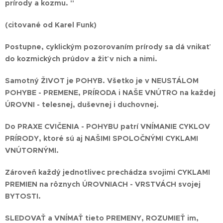
prírody a kozmu. "
(citované od Karel Funk)
Postupne, cyklickým pozorovaním prírody sa dá vnikať
do kozmických prúdov a žiť v nich a nimi.
Samotný ŽIVOT je POHYB. Všetko je v NEUSTÁLOM
POHYBE - PREMENE, PRÍRODA i NAŠE VNÚTRO na každej
ÚROVNI - telesnej, duševnej i duchovnej.
Do PRAXE CVIČENIA - POHYBU patrí VNÍMANIE CYKLOV
PRÍRODY, ktoré sú aj NAŠIMI SPOLOČNÝMI CYKLAMI
VNÚTORNÝMI.
Zároveň každý jednotlivec prechádza svojimi CYKLAMI
PREMIEN na rôznych ÚROVNIACH - VRSTVÁCH svojej
BYTOSTI.
SLEDOVAŤ a VNÍMAŤ tieto PREMENY, ROZUMIEŤ im,