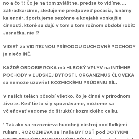
no a čo ?! Čo je na tom zvláštne, predsa to vidíme....
záhradkarčíme, sledujeme predpoveď počasia, lunárny
kalendár, športujeme sezónne a kdejaké vonkajšie
činnosti, ktoré sa dajú v tom a tom ročnom období robiť.
Jasnačka, nie !?
VIDIEŤ za VIDITEĽNOU PRÍRODOU DUCHOVNÉ POCHODY
je niečo
INÉ.
KAŽDÉ OBDOBIE ROKA má HLBOKÝ VPLYV na INTÍMNE
POCHODY v ĽUDSKEJ BYTOSTI. ORGANIZMUS ČLOVEKA
sa nemôže uzavrieť KOZMICKÉMU PRÚDENIU SÍL.
V našich telách pôsobí všetko, čo je činné v prírodnom
živote. Keď tieto sily spoznávame, môžeme sa
včleňovať vedome do štruktúr kozmického celku.
"Tak ako sa rozoznieva hudobný nástroj pod ľudkými
rukami, ROZOZNIEVA sa i naša BYTOSŤ pod DOTYKMI