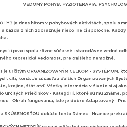
VEDOMÝ POHYB, FYZIOTERAPIA, PSYCHOLÓGI
YB je dnes hitom v pohybových aktivitách, spolu s mno
a každá z nich zdôrazňuje niečo iné či spoločné. Každý 
cha.
mysli i praxi spolu rôzne súčasné i starodávne vedné od
 iného teoretická vedomosť, pre ďalšieho nemožné.
s je určitým
ORGANIZOVANÝM CELKOM - SYSTÉMOM
, kt
yslí, cíti, koná. Je súčasťou ďalších Organizovaných Sys
o, krajina, štát atď. Všetky informácie v živote si aj ak
do určitých Priečinkov - Kategórií, ktoré sú mu Známe, 
mec - Okruh fungovania, kde je dobre Adaptovaný - Pri
a a SKÚSENOSŤOU
dokáže tento Rámec - Hranice prekračo
YBOVÝCH METODÍK
naozaj môže byť pre niekoho rozdel