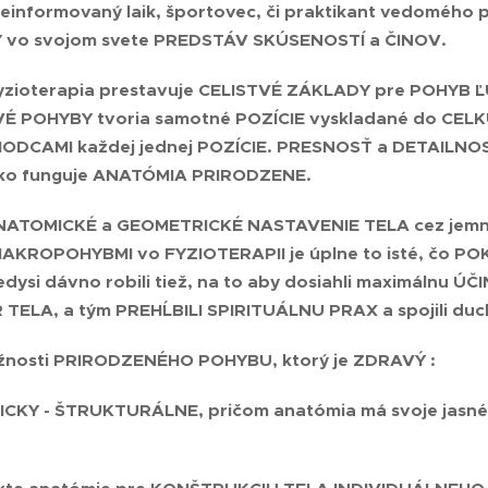
einformovaný laik, športovec, či praktikant vedomého 
vo svojom svete PREDSTÁV SKÚSENOSTÍ a ČINOV.
yzioterapia prestavuje
CELISTVÉ ZÁKLADY pre POHYB 
É POHYBY tvoria samotné POZÍCIE vyskladané do CEL
ODCAMI každej jednej POZÍCIE
. PRESNOSŤ a DETAILNOSŤ
 ako funguje ANATÓMIA PRIRODZENE.
ATOMICKÉ a GEOMETRICKÉ NASTAVENIE TELA cez jemn
KROPOHYBMI vo FYZIOTERAPII je úplne to isté, čo 
edysi dávno robili tiež, na to aby dosiahli maximálnu
ÚČI
TELA, a tým PREHĹBILI SPIRITUÁLNU PRAX
a spojili duc
žnosti
PRIRODZENÉHO POHYBU
, ktorý je
ZDRAVÝ
:
MICKY - ŠTRUKTURÁLNE
, pričom anatómia má svoje jas
U