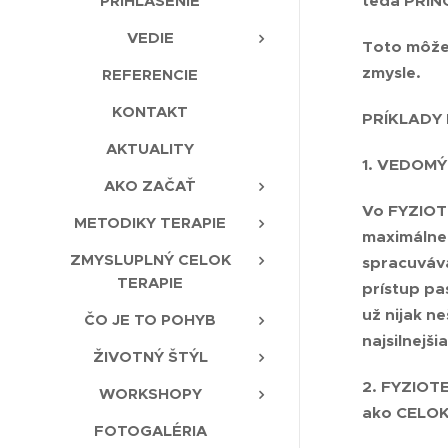
PRIHLÁSENIE
teda
PRIN
VEDIE
Toto môže 
zmysle.
REFERENCIE
KONTAKT
PRÍKLADY
AKTUALITY
1. VEDOM
AKO ZAČAŤ
Vo FYZIOTE
METODIKY TERAPIE
maximálne 
ZMYSLUPLNÝ CELOK
spracuváva
TERAPIE
prístup pa
už nijak n
ČO JE TO POHYB
najsilnejši
ŽIVOTNÝ ŠTÝL
2. FYZIOT
WORKSHOPY
ako CELOK,
FOTOGALÉRIA