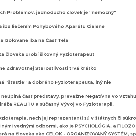
ch Problémov, jednoducho človek je "nemocný"
a iba liečením Pohybového Aparátu Cielene
sa Izolovane iba na Časť Tela
za človeka urobí šikovný Fyzioterapeut
me Zdravotnej Starostlivosti trvá krátko
má "šťastie" a dobrého Fyzioterapeuta, iný nie
en neúplná časť predstavy, prevažne Negatívna vo vzť
ráža REALITU a súčasný Vývoj vo Fyzioterapii.
zioterapia, nech jej reprezentanti sú v štátnych či súk
s inými vednými odbormi, ako je PSYCHOLÓGIA, a FILO
zerá na človeka ako CELOK - ORGANIZOVANÝ SYSTÉM, sp