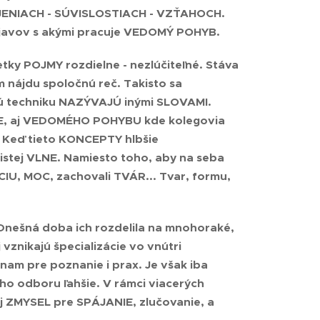
JENIACH - SÚVISLOSTIACH - VZŤAHOCH
.
ch javov s akými pracuje VEDOMÝ POHYB.
etky POJMY rozdielne - nezlúčiteľné. Stáva
ým nájdu spoločnú reč. Takisto sa
stú techniku NAZÝVAJÚ inými SLOVAMI.
PIE, aj VEDOMÉHO POHYBU kde kolegovia
. Keď tieto KONCEPTY hlbšie
 istej VLNE
. Namiesto toho, aby na seba
ÍCIU, MOC, zachovali TVÁR... Tvar, formu,
 Dnešná doba ich rozdelila na mnohoraké,
znikajú špecializácie vo vnútri
nam pre poznanie i prax. Je však iba
ho odboru ľahšie. V rámci viacerých
aj
ZMYSEL pre SPÁJANIE
, zlučovanie, a