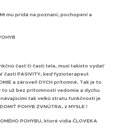
MI
mu pridá na poznaní, pochopení a
 POHYB
čnú časť či časti tela, musí takisto vydať
V časti PASIVITY, keď fyzioterapeut
MIE a zároveň DYCH prítomné. Tak je to
y to už bez prítomnosti vedomia a dychu
návajúcimi tak veľkú stratu funkčnosti je
DOMIŤ POHYB ZVNÚTRA, z MYSLE !
VEDOMÉHO POHYBU
, ktoré vidia
ČLOVEKA