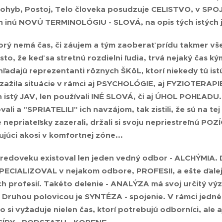
ohyb, Postoj, Telo človeka posudzuje
CELISTVO, v SPO
n inú
NOVÚ TERMINOLÓGIU - SLOVÁ
, na opis tých istý
torý nemá čas, či záujem a tým zaoberať prídu takmer vš
sto, že keď sa stretnú rozdielni ľudia, trvá nejaký čas k
ľadajú reprezentanti rôznych ŠKôL, ktorí niekedy tú i
zažila situácie v rámci aj PSYCHOLÓGIE, aj FYZIOTERA
 istý JAV, len používali
INÉ SLOVÁ
, či aj
ÚHOL POHĽADU
vali a
"SPRIATELILI"
ich navzájom, tak zistili, že sú na
tej
nepriateľsky zazerali, držali si svoju nepriestreľnú POZ
ujúci akosi v komfortnej zóne...
tredoveku existoval len jeden vedný odbor - ALCHÝMIA.
PECIALIZOVAL v nejakom odbore, PROFESII, a ešte ďalej v
ch profesií. Takéto delenie - ANALÝZA má svoj určitý výz
 Druhou polovicou je SYNTÉZA - spojenie. V rámci jedné
o si vyžaduje nielen čas, ktorí potrebujú odborníci, ale 