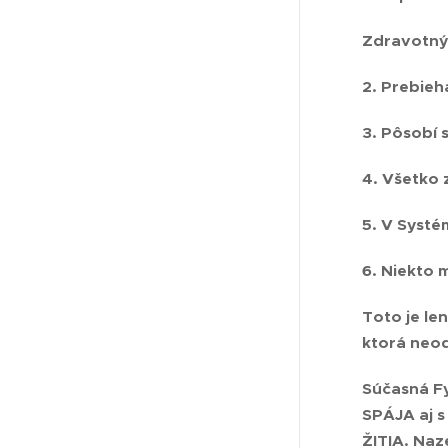
Zdravotný
2. Prebieh
3. Pôsobí 
4. Všetko 
5. V Systé
6. Niekto 
Toto je l
ktorá neod
Súčasná Fy
SPÁJA aj 
ŽITIA. Na