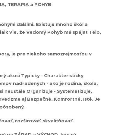
A, TERAPIA a POHYB
hými ďalšími. Existuje mnoho škôl a
laik vie, že Vedomý Pohyb má spájať Telo,
bory, je pre niekoho samozrejmosťou v
orý akosi Typicky - Charakteristicky
témov nadradených - ako je rodina, škola,
osi neustále Organizuje - Systematizuje,
povedzme aj Bezpečné, Komfortné, Isté. Je
spôsobený.
vať, rozširovať, skvalitňovať.
ený na
ZÁPAD a VÝCHOD
, kde sú