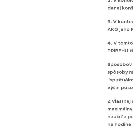
2. V kont
danej kon
3. V kont
AKO jeho
4. V tomt
PRÍBEHU
č
Spôsobov 
spôsoby m
"spirituál
výšin pôso
Z vlastnej
maximáln
naučiť a p
na hodine 