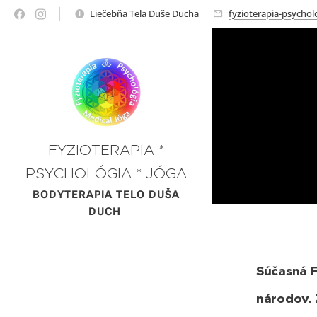
Liečebňa Tela Duše Ducha
fyzioterapia-psycho
FYZIOTERAPIA *
PSYCHOLÓGIA * JÓGA
*
BODYTERAPIA TELO DUŠA
DUCH
Súčasná F
národov. 