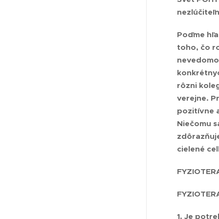
nezlúčiteľ
Poďme hľad
toho, čo r
nevedomost
konkrétnych
rôzni koleg
verejne. Pr
pozitívne 
Niečomu sa
zdôrazňuje
cielené ce
FYZIOTER
FYZIOTER
1. Je potr