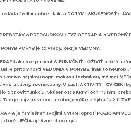
CÍPY - PODSTATU - KORENE
.
ovládať veľmi dobre i laik, a
DOTYK - SKÚSENOSŤ s JAV
 PREDSTÁV a PREDSUDKOV : FYZIOTERAPIA a VEDOMÝ
Ý POHYB
POHYB je to vtedy, keď je VEDOMÝ
.
RAPII ak chce pacient S-FUNKČNIŤ - OŽIVIŤ určitú nefunk
úsilie prítomnosti VEDOMIA v POHYBE, inak to neurobí. 
 tkanivo nejakou napr. mäkkou technikou, má mať VEDO
sívno-aktívny, rovnovážny. V časti AKTIVITY - CVIČENÍ b
ešlo obnoviť funkciu. Skúsenosť s ľuďmi ochrnutými preko
a. Tam je najviac vidno, u koho je vôľa sa hýbať a žiť,
ZVE
ERAPIA je "smiešna" svojimi CVIKMI oproti POZÍCIAM 
 ktoré LIEČIA
aj rôzne choroby...