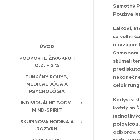
Samotný P
Používa le
Laikovi, k
sa veľmi ča
navzájom h
ÚVOD
Sama som 
PODPORTE ŽIVA-KRUH
skúmali ten
O.Z. + 2 %
prediskuto
FUNKČNÝ POHYB,
nekonečne 
MEDICAL JÓGA A
celok fung
PSYCHOLÓGIA
Kedysi v s
INDIVIDUÁLNE BODY-
každý sa Š
MIND-SPIRIT
jednotlivý
SKUPINOVÁ HODINA A
polovicou.
ROZVRH
odborov, t