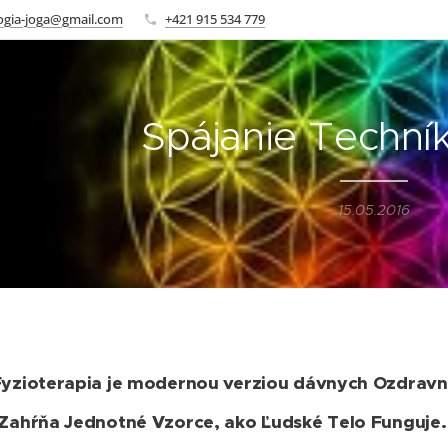
logia-joga@gmail.com
+421 915 534 779
Spájanie Techní
15.05.2016
yzioterapia je modernou verziou dávnych Ozdravn
Zahŕňa Jednotné Vzorce, ako Ľudské Telo Funguje.