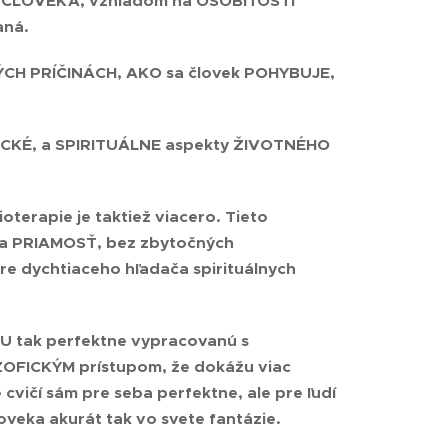
O ČLOVEKA
, vzhľadom na OSOBITOSTI
aná.
ÝCH PRÍČINÁCH
,
AKO sa človek POHYBUJE,
ICKÉ, a SPIRITUÁLNE aspekty
ŽIVOTNÉHO
rapie je taktiež viacero. Tieto
a PRIAMOSŤ
, bez zbytočných
pre dychtiaceho hľadača spirituálnych
KU
tak perfektne vypracovanú s
ZOFICKÝM
prístupom, že dokážu viac
cvičí sám pre seba perfektne, ale pre ľudí
oveka akurát tak vo svete fantázie.