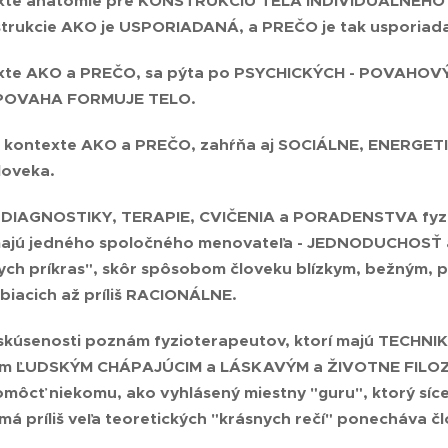
exte anatómie pre
KONŠTRUKCIU TELA INDIVIDUÁLNEH
štrukcie AKO je USPORIADANÁ, a PREČO je tak usporiad
exte AKO a PREČO, sa pýta po PSYCHICKÝCH - POVAHOV
 POVAHA FORMUJE TELO
.
o kontexte AKO a PREČO, zahŕňa aj SOCIÁLNE, ENERGET
loveka.
DIAGNOSTIKY, TERAPIE, CVIČENIA a PORADENSTVA fyziote
ajú jedného spoločného menovateľa -
JEDNODUCHOSŤ 
nych príkras", skôr spôsobom človeku blízkym, bežným, 
biacich až príliš
RACIONÁLNE
.
 skúsenosti poznám fyzioterapeutov, ktorí majú
TECHNI
ym
ĽUDSKÝM CHÁPAJÚCIM a LÁSKAVÝM a ŽIVOTNE FILO
omôcť niekomu, ako vyhlásený miestny "guru", ktorý síce 
má príliš veľa teoretických "krásnych rečí" ponecháva čl