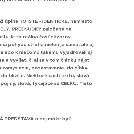
 až úplne
TO ISTÉ - IDENTICKÉ
, namiesto
ELY, PREDSUDKY
založené na
sti. Je to reálna časť názorov
nia pohybu stretla nielen ja sama, ale aj
li alebo k niečomu takému vyjadrovali aj
a a vyvíjať, či aj sa v tom článku nájsť
a zamyslenie, pozastavenie, do hĺbky.
o bližšie. Niektoré časti textu, slová
pojmy, slová, týkajúce sa CELKU. Tieto
KÁ PREDSTAVA o nej môže byť: