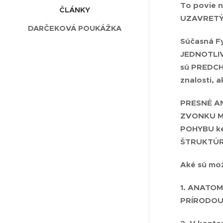
To povie n
ČLÁNKY
UZAVRETÝ 
DARČEKOVÁ POUKÁŽKA
Súčasná F
JEDNOTLIV
sú PREDCH
znalosti,
PRESNÉ AN
ZVONKU MA
POHYBU
k
ŠTRUKTÚR 
Aké sú mo
1. ANATO
PRÍRODO