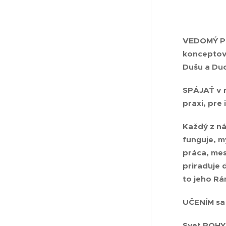
VEDOMÝ POH
konceptov 
Dušu a Du
SPÁJAŤ
v 
praxi, pre
Každý z ná
funguje, m
práca, mest
priraďuje 
to jeho Rá
UČENÍM s
Svet POH