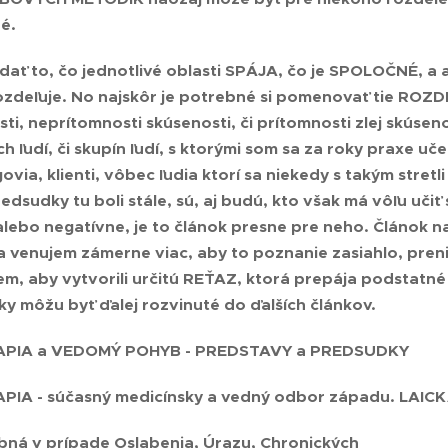
né.
ať to, čo jednotlivé oblasti
SPÁJA
, čo je
SPOLOČNÉ
, a
ozdeľuje. No najskôr je potrebné si pomenovať tie
ROZDI
i, neprítomnosti skúsenosti, či prítomnosti zlej skúseno
 ľudí, či skupín ľudí, s ktorými som sa za roky praxe uče
ovia, klienti, vôbec ľudia ktorí sa niekedy s takým stret
edsudky tu boli stále, sú, aj budú, kto však má vôľu učiť s
alebo negatívne, je to článok presne pre neho. Článok n
 venujem zámerne viac, aby to poznanie zasiahlo, prenikl
m, aby vytvorili určitú REŤAZ, ktorá prepája podstatné 
lky môžu byť ďalej rozvinuté do ďalších článkov.
APIA a VEDOMÝ POHYB - PREDSTAVY a PREDSUDKY
APIA
- súčasný medicínsky a vedný odbor západu. LAIC
ebná v prípade Oslabenia, Úrazu, Chronických