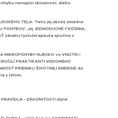
pohybu nemajúci skúsenosť, alebo
ĽUDSKÉHO TELA
. Tieto jej akože smiešne
KU POHYBOV. Jej
JEDNODUCHÉ CVIČENIA,
 zásahu fyzioterapeuta spočíva v
é MIKROPOHYBY HLBOKO vo VNÚTRI i
POKROČILÍ PRAKTIKANTI VEDOMÉHO
NNOSŤ PRIENIKU ŽIVOTNEJ ENERGIE do
ha s telom.
né PRAVIDLÁ - ZÁKONITOSTI dané